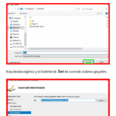
Kaydedeceğimiz yol belirlendi.
İleri
ile sonraki adıma geçelim.