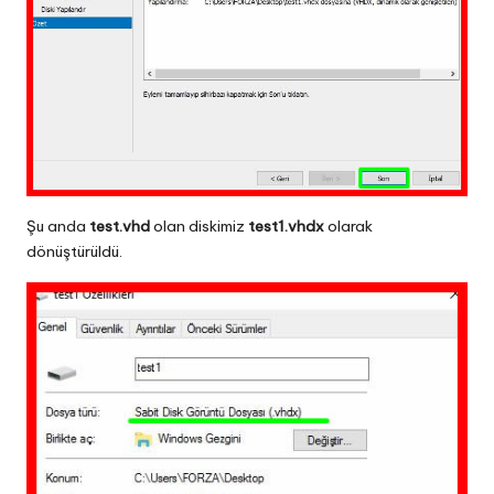
Şu anda
test.vhd
olan diskimiz
test1.vhdx
olarak
dönüştürüldü.