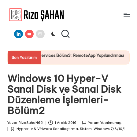
Skip
to
R
IT
content
ı
Linkedin
Youtube
E-
Bilgi
Mail
Paylaşım
z
Portalı
a
p Services Bölüm3 : RemoteApp Yapılandırması
Server 2025 
Son Yazılarım
Ş
19 Temmuz 2025
A
Windows 10 Hyper-V
H
Sanal Disk ve Sanal Disk
A
Düzenleme İşlemleri-
N
Bölüm2
Yazar
RizaSahaN66
1 Aralık 2016
Yorum Yapılmamış...
Posted
Hyprer-v & VMware Sanallaştırma
,
Sistem
,
Windows 7/8/10/11
by
Posted