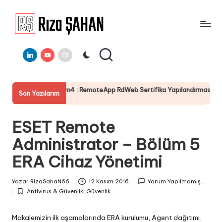
Skip
to
R
IT
content
ı
Linkedin
Youtube
E-
Bilgi
Mail
Paylaşım
z
Portalı
a
lüm4 : RemoteApp RdWeb Sertifika Yapılandırması
Server 20
Son Yazılarım
Ş
19 Temmuz 2
A
ESET Remote
H
Administrator – Bölüm 5
A
ERA Cihaz Yönetimi
N
Yazar
RizaSahaN66
12 Kasım 2016
Yorum Yapılmamış...
Posted
Antivirus & Güvenlik
,
Güvenlik
by
Posted
in
Makalemizin ilk aşamalarında ERA kurulumu, Agent dağıtımı,