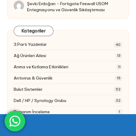
Şevki Erdoğan
-
Fortigate Firewall USOM
Entegrasyonu ve Güvenlik Sıkılaştırması
Kategoriler
3.Parti Yazılımlar
40
Ağ Ürünleri Ailesi
13
Anma ve Kutlama Etkinlikleri
11
Antivirus & Güvenlik
15
Bulut Sistemler
52
Dell / HP / Synology Grubu
32
Donanım İnceleme
1
Exchange Server Ailesi
15
Genel Paylaşım & İpucu
16