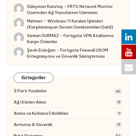
Süleyman Karataş
-
PRTG Network Monitor
Üzerinden Ağ Yazıcılarının İzlenmesi
Mehmet
-
Windows 11 Kurulum İşlemleri
(Karşılanmayan Sistem Gereksinimleri Dahil)
Serkan DURMAZ
-
Fortigate VPN Ataklarına
Karşın Önlemler
Şevki Erdoğan
-
Fortigate Firewall USOM
Entegrasyonu ve Güvenlik Sıkılaştırması
Kategoriler
3.Parti Yazılımlar
40
Ağ Ürünleri Ailesi
13
Anma ve Kutlama Etkinlikleri
11
Antivirus & Güvenlik
15
Bulut Sistemler
52