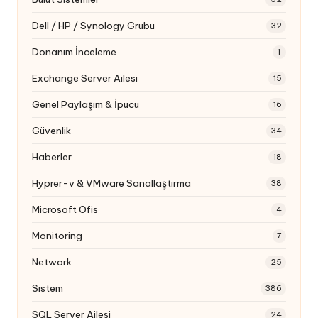
Dell / HP / Synology Grubu
32
Donanım İnceleme
1
Exchange Server Ailesi
15
Genel Paylaşım & İpucu
16
Güvenlik
34
Haberler
18
Hyprer-v & VMware Sanallaştırma
38
Microsoft Ofis
4
Monitoring
7
Network
25
Sistem
386
SQL Server Ailesi
24