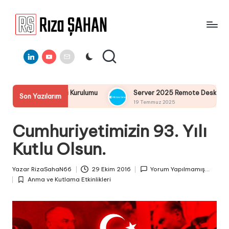
Skip
to
R
IT
content
ı
Linkedin
Youtube
E-
Bilgi
Mail
Paylaşım
z
Portalı
a
şletim Sistemi Kurulumu
Server 2025 Remote Desktop Service
Son Yazılarım
Ş
19 Temmuz 2025
A
Cumhuriyetimizin 93. Yılı
H
Kutlu Olsun.
A
N
Yazar
RizaSahaN66
29 Ekim 2016
Yorum Yapılmamış...
Posted
Anma ve Kutlama Etkinlikleri
by
Posted
in