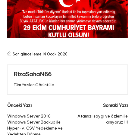
Son güncelleme 14 Ocak 2026
RizaSahaN66
Tüm Yazıları Görüntüle
Post
Önceki Yazı
Sonraki Yazı
navigation
Windows Server 2016
Atamızı saygı ve özlem ile
Windows Server Backup ile
anıyoruz !!!
Hyper-v, CSV Yedekleme ve
Yedekten Dönme