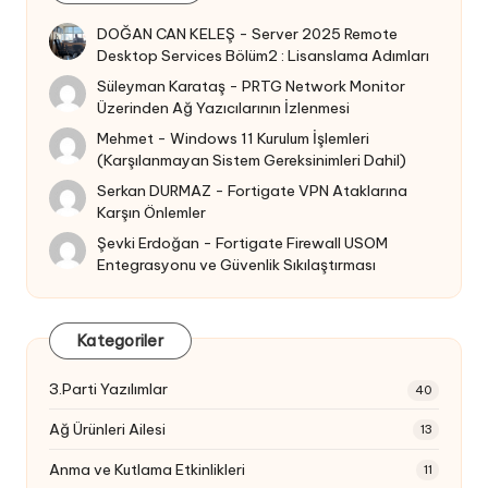
DOĞAN CAN KELEŞ
-
Server 2025 Remote
Desktop Services Bölüm2 : Lisanslama Adımları
Süleyman Karataş
-
PRTG Network Monitor
Üzerinden Ağ Yazıcılarının İzlenmesi
Mehmet
-
Windows 11 Kurulum İşlemleri
(Karşılanmayan Sistem Gereksinimleri Dahil)
Serkan DURMAZ
-
Fortigate VPN Ataklarına
Karşın Önlemler
Şevki Erdoğan
-
Fortigate Firewall USOM
Entegrasyonu ve Güvenlik Sıkılaştırması
Kategoriler
3.Parti Yazılımlar
40
Ağ Ürünleri Ailesi
13
Anma ve Kutlama Etkinlikleri
11