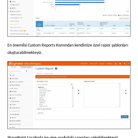
En önemlisi Custom Reports Kısmından kendimize özel rapor şablonları
oluşturabilmekteyiz.
SharePoint tarafında ise yine aşağıdaki raporları çekebilmekteyiz.