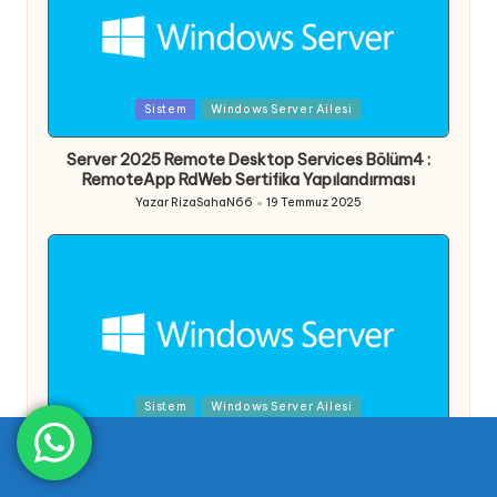
Posted
Sistem
Windows Server Ailesi
in
Server 2025 Remote Desktop Services Bölüm4 :
RemoteApp RdWeb Sertifika Yapılandırması
Yazar
RizaSahaN66
19 Temmuz 2025
Posted
by
Posted
Sistem
Windows Server Ailesi
in
Server 2025 Remote Desktop Services Bölüm3 :
RemoteApp Yapılandırması