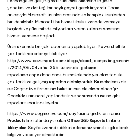
Exchange en gelişmiş mail sunucusu olmasına rağmen
yönetimi ve desteği bir hayli gayret gerektiriyordu. Taam
anlamıyla Microsoft ürünleri arasında en komplex ürünlerden
biri denilebilir. Microsoft bu hizmeti bulu üzerinde vermeye
başladı ve günümüzde milyonlara varan kullanıcı sayısına
hizmet vermeye başladı.
Ürün üzerinde bir çok raporlama yapılabiliyor. Powershell ile
çok farklı raporlar çekilebiliyor.
http://www.cozumpark.com/blogs/cloud_computing/archiv
e/2014/05/04/ofis-365-uzerinde-gelismis-
raporlama.aspx
daha önce bu makalemde yer alan tool ile
çok farklı ve gelişmiş raporları alabiliyorduk. Bu makalemizde
ise Cogmotive firmasının bulut ürünün ele alıyor olacağız.
Öncelikle ürün nasıl yapılandırılır ve sonrasında ise ne gibi
raporlar sunar inceleyelim.
https://www.cogmotive.com/
sayfasına girdikten sonra
Products
linki altında yer alan
Office 365 Reports
Linkine
tıklayalım. Sayfa üzerinde dikkat ederseniz ürün ile ilgili olarak
bilgi ve video yer almaktadır.