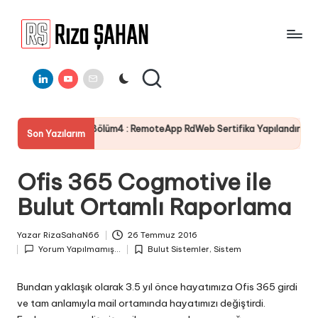
Skip
to
R
IT
content
ı
Linkedin
Youtube
E-
Bilgi
Mail
Paylaşım
z
Portalı
a
s Bölüm4 : RemoteApp RdWeb Sertifika Yapılandırması
Server
Son Yazılarım
Ş
19 Temm
A
Ofis 365 Cogmotive ile
H
Bulut Ortamlı Raporlama
A
N
Yazar
RizaSahaN66
26 Temmuz 2016
Posted
Yorum Yapılmamış...
Bulut Sistemler
,
Sistem
by
Posted
in
Bundan yaklaşık olarak 3.5 yıl önce hayatımıza Ofis 365 girdi
ve tam anlamıyla mail ortamında hayatımızı değiştirdi.