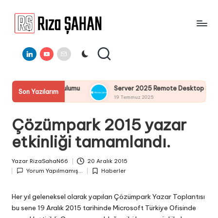
Skip
to
R
IT
content
ı
Linkedin
Youtube
E-
Bilgi
Mail
Paylaşım
z
Portalı
a
Sistemi Kurulumu
Server 2025 Remote Desktop Services Bölü
Son Yazılarım
Ş
19 Temmuz 2025
A
Çözümpark 2015 yazar
H
etkinliği tamamlandı.
A
N
Yazar
RizaSahaN66
20 Aralık 2015
Posted
Yorum Yapılmamış...
Haberler
by
Posted
in
Her yıl geleneksel olarak yapılan Çözümpark Yazar Toplantısı
bu sene 19 Aralık 2015 tarihinde Microsoft Türkiye Ofisinde