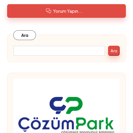
Yorum Yapın...
Ara
Ara