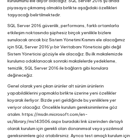
kurulumunu ele alıyor olacağız. SQL Server 2016 şu anda
piyasaya çıkmamış olmakla birlikte aşağıdaki özellikleri
taşıyacağı belirtilmektedir.
SQL Server 2016 güvenlik, performans, farklı ortamlarla
etkileşim noktasında şüphesiz birçok yenilikle bizlere
sunulacak ancak biz Sistem Yönetimi Kısmını ele alacağımız
için SQL Server 2016’yı bir Veritabanı Yöneticisi gibi değil
Sistem Yöneticisi gözüyle ele alacağız. Bu ilk makalemizde
kuruluma odaklanacak sonraki makalelerde yedekleme,
temizlik, SQL Server 2016 ile bağlantı gibi konulara
değineceğiz.
Genel olarak yeni çıkan ürünler alt sürüm ürünlerin
yapabildiklerini yapmakla birlikte üzerine yeni özellikler
koyarak ilerliyor. Bizde yeri geldiğinde bu yeniliklere yer
veriyor olacağız. Öncelikle kurulum gereksinimlerine göz
atalım.
https://msdn.microsoft.com/en-
us/library/ms143506.aspx
buradaki link üzerinden detaylı
olarak kurulum için gerekli olan donanımsal veya yazılımsal
gereksinimlere göz atabilirsiniz. Ayrıca test amaçlı kurulum için