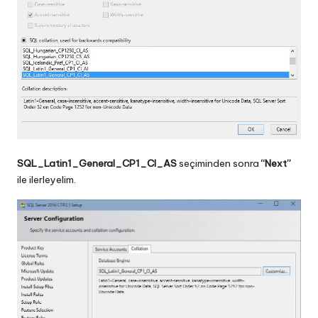
SQL_Latin1_General_CP1_CI_AS
seçiminden sonra
“Next”
ile ilerleyelim.