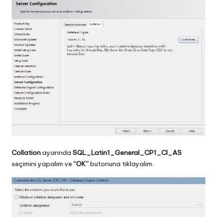
Collation
ayarında
SQL_Latin1_General_CP1_CI_AS
seçimini yapalım ve
“OK”
butonuna tıklayalım.