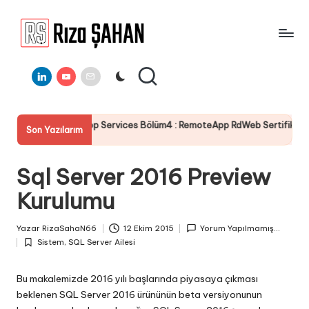
Skip
to
R
IT
content
ı
Linkedin
Youtube
E-
Bilgi
Mail
Paylaşım
z
Portalı
a
 Services Bölüm4 : RemoteApp RdWeb Sertifika Yapılandırması
Son Yazılarım
Ş
A
Sql Server 2016 Preview
H
Kurulumu
A
N
Yazar
RizaSahaN66
12 Ekim 2015
Yorum Yapılmamış...
Posted
Sistem
,
SQL Server Ailesi
by
Posted
in
Bu makalemizde 2016 yılı başlarında piyasaya çıkması
beklenen SQL Server 2016 ürününün beta versiyonunun