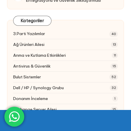
Entegrasyonu ve Güvenlik Sıkılaştırması
Kategoriler
3.Parti Yazılımlar
40
Ağ Ürünleri Ailesi
13
Anma ve Kutlama Etkinlikleri
11
Antivirus & Güvenlik
15
Bulut Sistemler
52
Dell / HP / Synology Grubu
32
Donanım İnceleme
1
Exchange Server Ailesi
15
Genel Paylaşım & İpucu
16
Güvenlik