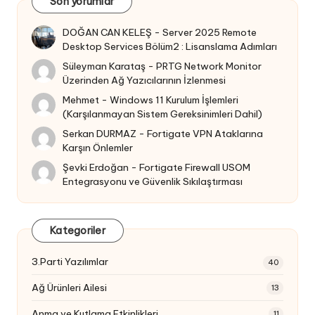
Son yorumlar
DOĞAN CAN KELEŞ
-
Server 2025 Remote
Desktop Services Bölüm2 : Lisanslama Adımları
Süleyman Karataş
-
PRTG Network Monitor
Üzerinden Ağ Yazıcılarının İzlenmesi
Mehmet
-
Windows 11 Kurulum İşlemleri
(Karşılanmayan Sistem Gereksinimleri Dahil)
Serkan DURMAZ
-
Fortigate VPN Ataklarına
Karşın Önlemler
Şevki Erdoğan
-
Fortigate Firewall USOM
Entegrasyonu ve Güvenlik Sıkılaştırması
Kategoriler
3.Parti Yazılımlar
40
Ağ Ürünleri Ailesi
13
Anma ve Kutlama Etkinlikleri
11