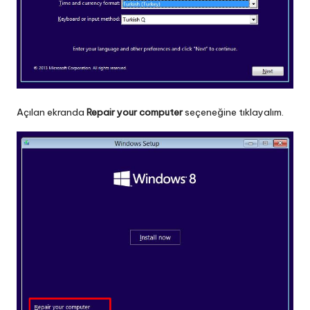
Açılan ekranda
Repair your computer
seçeneğine tıklayalım.