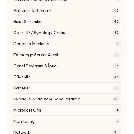
Antivirus & Güvenlik
15
Bulut Sistemler
52
Dell / HP / Synology Grubu
32
Donanım İnceleme
1
Exchange Server Ailesi
15
Genel Paylaşım & İpucu
16
Güvenlik
34
Haberler
18
Hyprer-v & VMware Sanallaştırma
38
Microsoft Ofis
4
Monitoring
7
Network
25