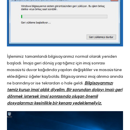
İşlemimiz tamamlandı bilgisayarımız normal olarak yeniden
başladı. İmaja geri dönüş yaptığımız için imaj sonrası
masaüstü duvar kağıdında yapılan değişikliler ve masaüstüne
eklediğimiz öğeler kayboldu. Bilgisayarımız imaj alınma anında
ne barındırıyor ise tekrardan o hale geldi.
Bilgisayarımızı
temiz kurup imaj aldık diyelim. Bir sorundan dolayı imajı geri
dönmek istersek imaj sonrasında oluşan önemli
dosyalarımızı kesinlikle bir kenara yedeklemeliyiz.