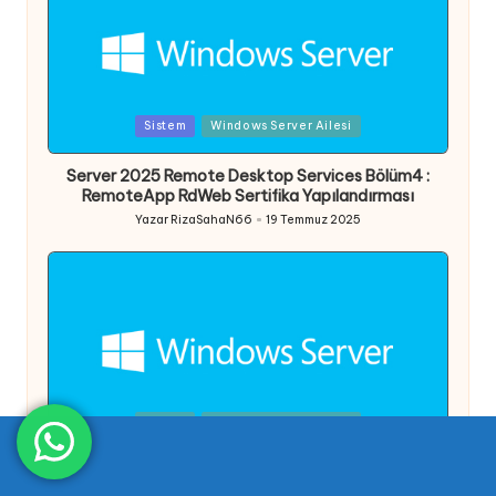
Posted
Sistem
Windows Server Ailesi
in
Server 2025 Remote Desktop Services Bölüm4 :
RemoteApp RdWeb Sertifika Yapılandırması
Yazar
RizaSahaN66
19 Temmuz 2025
Posted
by
Posted
Sistem
Windows Server Ailesi
in
Server 2025 Remote Desktop Services Bölüm3 :
RemoteApp Yapılandırması