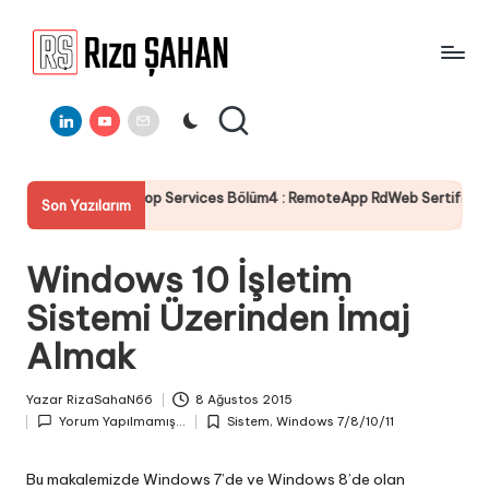
Skip
to
R
IT
content
ı
Linkedin
Youtube
E-
Bilgi
Mail
Paylaşım
z
Portalı
a
sktop Services Bölüm4 : RemoteApp RdWeb Sertifika Yapılandırması
Son Yazılarım
Ş
A
Windows 10 İşletim
H
Sistemi Üzerinden İmaj
A
Almak
N
Yazar
RizaSahaN66
8 Ağustos 2015
Posted
Yorum Yapılmamış...
Sistem
,
Windows 7/8/10/11
by
Posted
in
Bu makalemizde Windows 7’de ve Windows 8’de olan