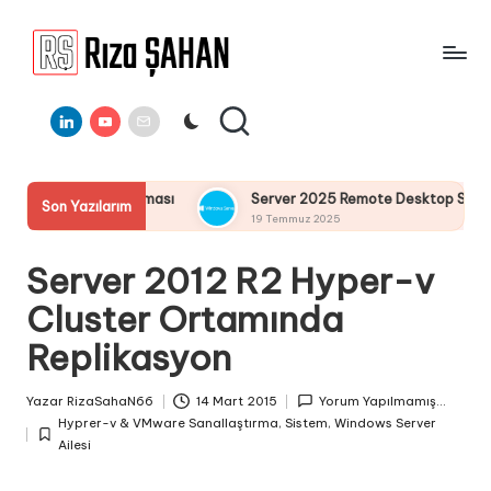
Skip
to
R
IT
content
ı
Linkedin
Youtube
E-
Bilgi
Mail
Paylaşım
z
Portalı
a
dırması
Server 2025 Remote Desktop Services Bölüm3 : Remo
Son Yazılarım
Ş
19 Temmuz 2025
A
Server 2012 R2 Hyper-v
H
Cluster Ortamında
A
Replikasyon
N
Yazar
RizaSahaN66
14 Mart 2015
Yorum Yapılmamış...
Posted
Hyprer-v & VMware Sanallaştırma
,
Sistem
,
Windows Server
by
Posted
Ailesi
in