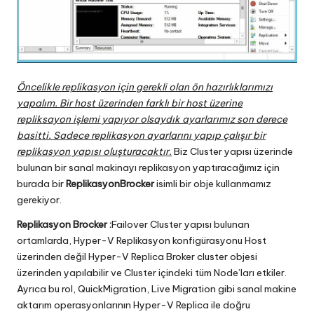
Öncelikle replikasyon için gerekli olan ön hazırlıklarımızı
yapalım. Bir host üzerinden farklı bir host üzerine
repliksayon işlemi yapıyor olsaydık ayarlarımız son derece
basitti. Sadece replikasyon ayarlarını yapıp çalışır bir
replikasyon yapısı oluşturacaktır.
Biz Cluster yapısı üzerinde
bulunan bir sanal makinayı replikasyon yaptıracağımız için
burada bir
ReplikasyonBrocker
isimli bir obje kullanmamız
gerekiyor.
Replikasyon Brocker :
Failover Cluster yapısı bulunan
ortamlarda, Hyper-V Replikasyon konfigürasyonu Host
üzerinden değil Hyper-V Replica Broker cluster objesi
üzerinden yapılabilir ve Cluster içindeki tüm Node’ları etkiler.
Ayrıca bu rol, QuickMigration, Live Migration gibi sanal makine
aktarım operasyonlarının Hyper-V Replica ile doğru