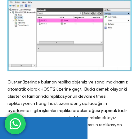
Cluster üzerinde bulunan replika objemiz ve sanal makinamız
otomatik olarak HOST2 üzerine geçti. Buda demek oluyor ki
cluster ortamlarında replikasyonun devam etmesi,
replikasyonun hangi host üzerinden yapılacağının
ayarlanması gibi işlemleri replika brocker öğesi yapmaktadır.
Bu öğemizin görevini yerine getirdiğini görebilmekteyiz.
Öğemiz çalışır durumda ve sanal makinamızın replikasyon
işlemlerini devam ettirmekte.