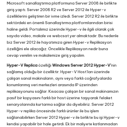
Microsoft sanallaştırma platformuna Server 2008 ile birlikte
giriş yaptı. Server 2008 R2 ve Server 2012 ile Hyper-v
özelliklerini geliştiren bir ivme izledi. Server 2012 R2 ile birlikte
sektördeki en önemli Sanallaştırma platformlarından birisi
haline geldi. Portalımız üzerinde Hyper-v ile ilgili olarak çok
sayıda video, makale ve webcsat yer almaktadır. Bu nedenle
biz Server 2012 ile hayatımıza giren Hyper-v Replikasyon
özelliğini ele alacağız. Öncelikle Replikasyon nedir buna
cevap verelim ve makalemize giriş yapalım.
Hyper-V Replica
özelliği
Windows Server 2012 Hyper-V
’
nin
sağlamış olduğu bir özelliktir. Hyper-V Host’ları üzerinde
çalışan sanal makinaların, aynı veya farklı coğrafyalarda
konumlanmış veri merkezleri arasında IP üzerinden
replikasyonunu sağlar. Kısacası çalışan bir sanal makinamızın
pasif bir kopyasını farklı bir host üzerine taşıyarak felaket
senaryolarında kurtarma sağlar da diyebiliriz. Server 2012
Hyper-v replika öncesinde farklı ürünler ile bu işlem
sağlanabilirken Server 2012 Hyper-v ile birlikte bu işi Hyper-v
kendisi yapabilir bir hale getirdi. Ek bir maliyete katlanmadan