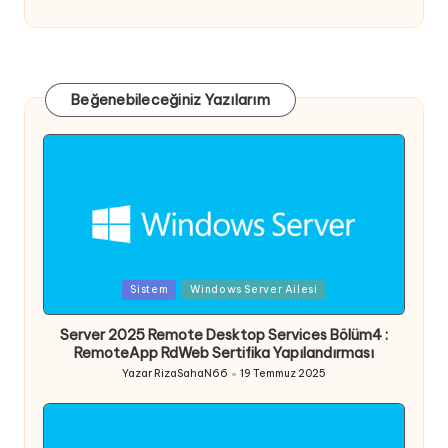
Beğenebileceğiniz Yazılarım
Posted
Sistem
Windows Server Ailesi
in
Server 2025 Remote Desktop Services Bölüm4 :
RemoteApp RdWeb Sertifika Yapılandırması
Yazar
RizaSahaN66
19 Temmuz 2025
Posted
by