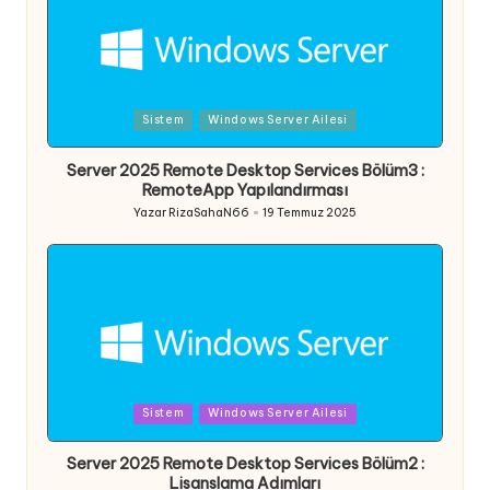
Posted
Sistem
Windows Server Ailesi
in
Server 2025 Remote Desktop Services Bölüm3 :
RemoteApp Yapılandırması
Yazar
RizaSahaN66
19 Temmuz 2025
Posted
by
Posted
Sistem
Windows Server Ailesi
in
Server 2025 Remote Desktop Services Bölüm2 :
Lisanslama Adımları