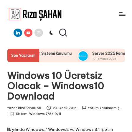
Skip
to
R
IT
content
ı
Linkedin
Youtube
E-
Bilgi
Mail
Paylaşım
z
Portalı
a
 2025 İşletim Sistemi Kurulumu
Server 2025 Remote Desktop
Son Yazılarım
Ş
19 Temmuz 2025
A
Windows 10 Ücretsiz
H
Olacak – Windows10
A
Download
N
Yazar
RizaSahaN66
24 Ocak 2015
Yorum Yapılmamış...
Posted
Sistem
,
Windows 7/8/10/11
by
Posted
in
İlk yılında Windows,7 Windows8 ve Windows 8.1 işletim