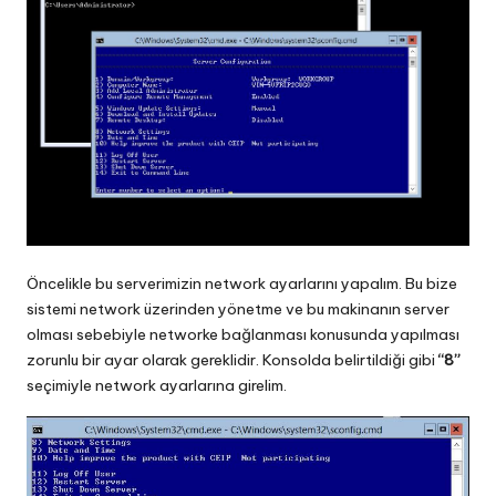
Öncelikle bu serverimizin network ayarlarını yapalım. Bu bize
sistemi network üzerinden yönetme ve bu makinanın server
olması sebebiyle networke bağlanması konusunda yapılması
zorunlu bir ayar olarak gereklidir. Konsolda belirtildiği gibi
“8”
seçimiyle network ayarlarına girelim.