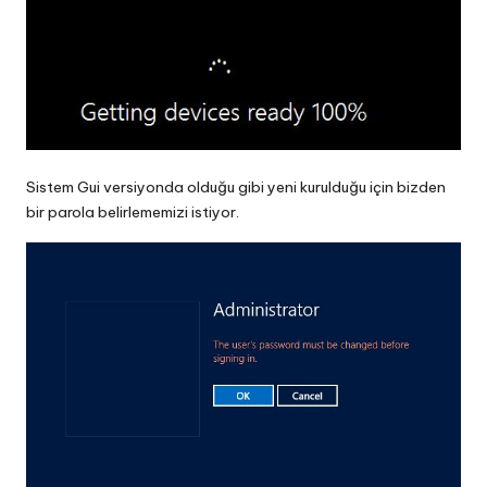
Sistem Gui versiyonda olduğu gibi yeni kurulduğu için bizden
bir parola belirlememizi istiyor.