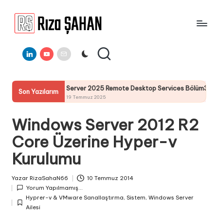
Skip
to
R
IT
content
ı
Linkedin
Youtube
E-
Bilgi
Mail
Paylaşım
z
Portalı
a
Server 2025 Remote Desktop Services Bölüm3 : RemoteApp Yapılandır
Son Yazılarım
Ş
19 Temmuz 2025
A
Windows Server 2012 R2
H
Core Üzerine Hyper-v
A
Kurulumu
N
Yazar
RizaSahaN66
10 Temmuz 2014
Posted
Yorum Yapılmamış...
by
Hyprer-v & VMware Sanallaştırma
,
Sistem
,
Windows Server
Posted
Ailesi
in