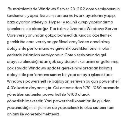
Bu makalemizde Windows Server 2012 R2 core versiyonunun
kurulumunu yapıp, kurulum sonrası network ayarlarını yapıp,
bazı ayarları irdeleyip, Hyper-v rolünü kurup yapılandırma
işlemlerini ele alacağız. Portalımız üzerinde Windows Server
Core versiyonundan çokça bahsedildi. Kısaca özetlemek
gerekir ise core versiyon grafiksel arayüzden arındırılmış
dolayısı ile performans ve güvenlik özellikleri önemli olan
yerlerde kullanılan versiyondur. Core versiyonunda gui
arayüzü olmadığından çok sayıda port kullanımı engellenmiş,
çok sayıda Windows update gereksinimi ortadan kalkmış
dolayısı ile performans sunan bir yapı ortaya çıkmaktadır.
Windows powershell ile başlayan serüven bu gün powershell
4.0’a kadar dayanmıştır. Gui ortamından %70-%80 oranında
yönetilen sistemler powerhell ile %100 olarak
yönetilebilmektedir. Yani powershell komutları ile gui’den
yapamadığımız işlemleri de yapabilmekte olup sistemi tam
anlamı ile yönetebilmekteyiz.