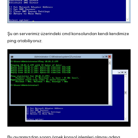
Şu an serverimiz üzerindeki cmd konsolundan kendi kendimize
ping atabiliyoruz.
Bu ayarımızdan sonra örnek konsol işlemleri olması adına