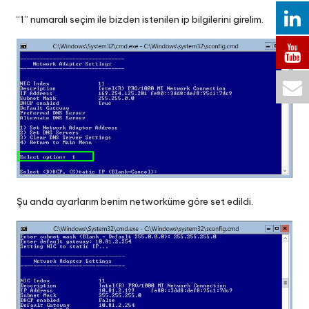
“1” numaralı seçim ile bizden istenilen ip bilgilerini girelim.
Şu anda ayarlarım benim networküme göre set edildi.