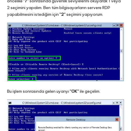
öncelike
“7”
sonrasında güvenlik seviyelerini okuyarak 1 veya
2 seçimini yapalım. Ben tüm bilgisayarların servere RDP
yapabilmesini istediğim için
“2”
seçimini yapıyorum.
Bu işlem sonrasında gelen uyarıyı
“OK”
ile geçelim.