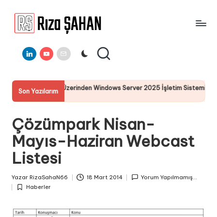
Skip
to
R
IT
content
ı
Linkedin
Youtube
E-
Bilgi
Mail
Paylaşım
z
Portalı
a
C LifeCycle Üzerinden Windows Server 2025 İşletim Sistemi Kurulumu
Son Yazılarım
Ş
025
A
Çözümpark Nisan-
H
Mayıs-Haziran Webcast
A
Listesi
N
Yazar
RizaSahaN66
18 Mart 2014
Yorum Yapılmamış...
Posted
Haberler
by
Posted
in