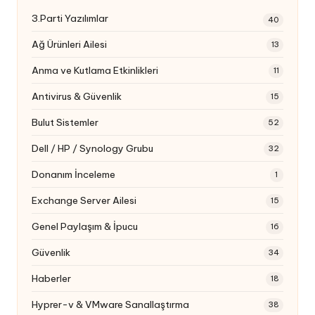
3.Parti Yazılımlar
40
Ağ Ürünleri Ailesi
13
Anma ve Kutlama Etkinlikleri
11
Antivirus & Güvenlik
15
Bulut Sistemler
52
Dell / HP / Synology Grubu
32
Donanım İnceleme
1
Exchange Server Ailesi
15
Genel Paylaşım & İpucu
16
Güvenlik
34
Haberler
18
Hyprer-v & VMware Sanallaştırma
38