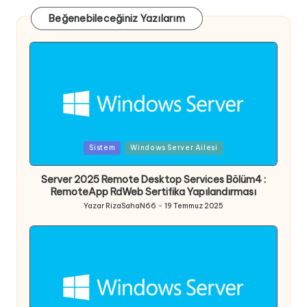
Beğenebileceğiniz Yazılarım
Posted
Sistem
Windows Server Ailesi
in
Server 2025 Remote Desktop Services Bölüm4 :
RemoteApp RdWeb Sertifika Yapılandırması
Yazar
RizaSahaN66
19 Temmuz 2025
Posted
by