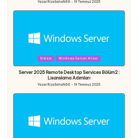
Yazar
RizaSahaN66
19 Temmuz 2025
Posted
by
Posted
Sistem
Windows Server Ailesi
in
Server 2025 Remote Desktop Services Bölüm2 :
Lisanslama Adımları
Yazar
RizaSahaN66
19 Temmuz 2025
Posted
by