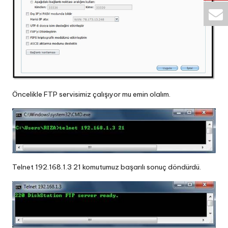
Öncelikle FTP servisimiz çalışıyor mu emin olalım.
Telnet 192.168.1.3 21 komutumuz başarılı sonuç döndürdü.