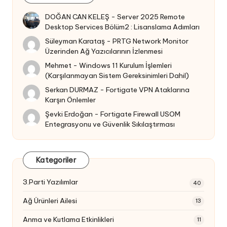
DOĞAN CAN KELEŞ
-
Server 2025 Remote
Desktop Services Bölüm2 : Lisanslama Adımları
Süleyman Karataş
-
PRTG Network Monitor
Üzerinden Ağ Yazıcılarının İzlenmesi
Mehmet
-
Windows 11 Kurulum İşlemleri
(Karşılanmayan Sistem Gereksinimleri Dahil)
Serkan DURMAZ
-
Fortigate VPN Ataklarına
Karşın Önlemler
Şevki Erdoğan
-
Fortigate Firewall USOM
Entegrasyonu ve Güvenlik Sıkılaştırması
Kategoriler
3.Parti Yazılımlar
40
Ağ Ürünleri Ailesi
13
Anma ve Kutlama Etkinlikleri
11