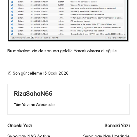
Bu makalemizin de sonuna geldik. Yararlı olması dileği ile.
Son güncelleme 15 Ocak 2026
RizaSahaN66
Tüm Yazıları Görüntüle
Post
Önceki Yazı
Sonraki Yazı
Synology NAS Active
Synology Nas Üzerinde