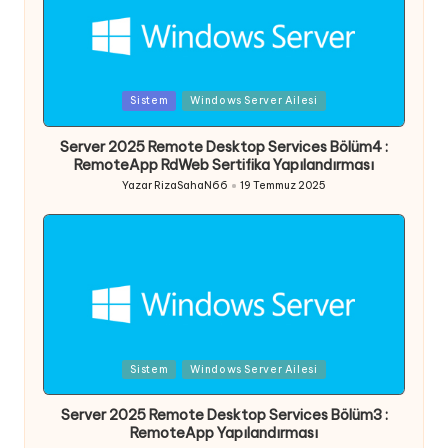
Posted
Sistem
Windows Server Ailesi
in
Server 2025 Remote Desktop Services Bölüm4 :
RemoteApp RdWeb Sertifika Yapılandırması
Yazar
RizaSahaN66
19 Temmuz 2025
Posted
by
Posted
Sistem
Windows Server Ailesi
in
Server 2025 Remote Desktop Services Bölüm3 :
RemoteApp Yapılandırması