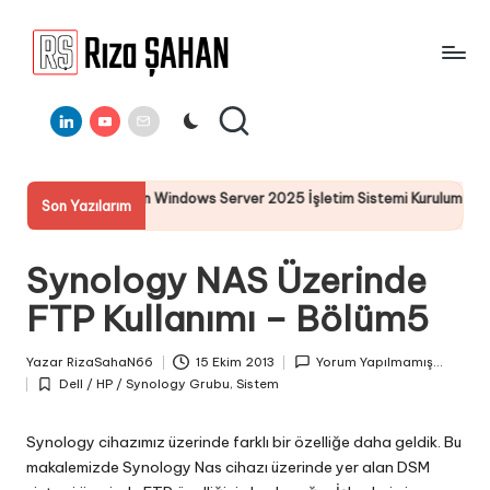
Skip
to
R
IT
content
ı
Linkedin
Youtube
E-
Bilgi
Mail
Paylaşım
z
Portalı
a
inden Windows Server 2025 İşletim Sistemi Kurulumu
Server 
Son Yazılarım
Ş
19 Temmu
A
Synology NAS Üzerinde
H
FTP Kullanımı – Bölüm5
A
N
Yazar
RizaSahaN66
15 Ekim 2013
Yorum Yapılmamış...
Posted
Dell / HP / Synology Grubu
,
Sistem
by
Posted
in
Synology cihazımız üzerinde farklı bir özelliğe daha geldik. Bu
makalemizde Synology Nas cihazı üzerinde yer alan DSM