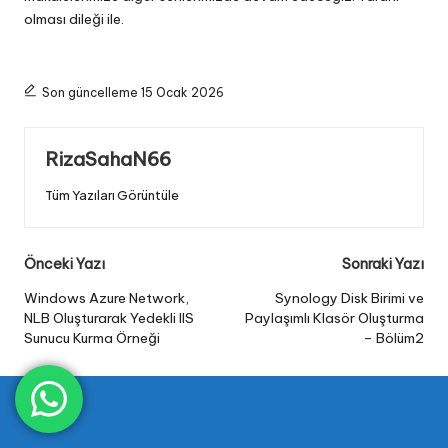
olması dileği ile.
Son güncelleme 15 Ocak 2026
RizaSahaN66
Tüm Yazıları Görüntüle
Post
Önceki Yazı
Sonraki Yazı
navigation
Windows Azure Network,
Synology Disk Birimi ve
NLB Oluşturarak Yedekli IIS
Paylaşımlı Klasör Oluşturma
Sunucu Kurma Örneği
– Bölüm2
Yorum Yapın...