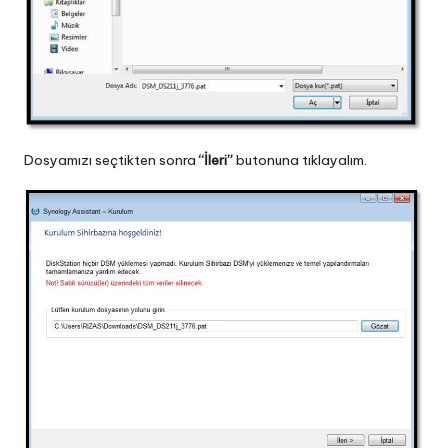
Dosyamızı seçtikten sonra
“İleri”
butonuna tıklayalım.