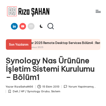
Skip
to
R
IT
content
ı
Linkedin
Youtube
E-
Bilgi
Mail
Paylaşım
z
Portalı
a
 2025 Remote Desktop Services Bölüm4 : RemoteApp RdWeb Sertifika Ya
Son Yazılarım
Ş
uz 2025
A
Synology Nas Ürününe
H
İşletim Sistemi Kurulumu
A
– Bölüm1
N
Yazar
RizaSahaN66
15 Ekim 2013
Yorum Yapılmamış...
Posted
Dell / HP / Synology Grubu
,
Sistem
by
Posted
in