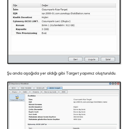
Şu anda aşağıda yer aldığı gibi Target yapımız oluşturuldu.