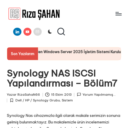
Skip
to
R
IT
content
ı
Linkedin
Youtube
E-
Bilgi
Mail
Paylaşım
z
Portalı
a
nden Windows Server 2025 İşletim Sistemi Kurulumu
Server 
Son Yazılarım
Ş
19 Temmu
A
Synology NAS ISCSI
H
Yapılandırması – Bölüm7
A
N
Yazar
RizaSahaN66
15 Ekim 2013
Yorum Yapılmamış...
Posted
Dell / HP / Synology Grubu
,
Sistem
by
Posted
in
Synology Nas cihazımızla ilgili olarak makale serimizin sonuna
gelmiş bulunmaktayız. Bu makalemizle ürün incelememizi