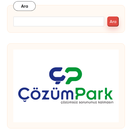
Ara
Ara