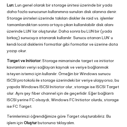
Lun:
Lun genel olarak bir storage ünitesi üzerinde bir yada
daha fazla sunucunun kullanımına sunulan disk alanına denir.
Storage üniteleri üzerinde takılan diskler ile raid vs. işlemler
tamamlandıktan sonra ortaya çıkan kullanılabilir disk alanı
üzerinde LUN’ lar oluşturulur. Daha sonra bu LUN bir (yada
birkaç) sunucuya atanarak kullanılır. Sunucu atanan LUN’ u
kendi local disklerini formatlar gibi formatlar ve üzerine data
yazıp okur.
Target ve Initiator:
Storage mimarisinde target ve initiator
kavramları veriyi sağlayan kaynak ve veriye bağlanmak
isteyen istemci için kullanılır. Örneğin bir Windows sunucu
ISCSI protokolü ile storage üzerindeki bir veriye ulaşıyorsa, bu
yapıda Windows ISCSI Initiator olur, storage ise ISCSI Target
olur. Aynı şey fiber channel için de geçerlidir. Eğer bağlantı
ISCSI yerine FC olsaydı, Windows FC Initiator olurdu, storage
ise FC Target.
Terimlerimizi öğrendiğimize göre Target oluşturabiliriz. Bu
işlem için
Oluştur
butonuna tıklayalım.