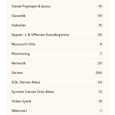
Genel Paylaşım & İpucu
16
Güvenlik
34
Haberler
18
Hyprer-v & VMware Sanallaştırma
38
Microsoft Ofis
4
Monitoring
7
Network
25
Sistem
386
SQL Server Ailesi
24
System Center Ürün Ailesi
12
Video İçerik
41
Webcast
1