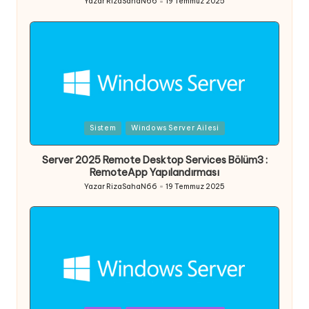
Yazar
RizaSahaN66
19 Temmuz 2025
Posted
by
Posted
Sistem
Windows Server Ailesi
in
Server 2025 Remote Desktop Services Bölüm3 :
RemoteApp Yapılandırması
Yazar
RizaSahaN66
19 Temmuz 2025
Posted
by