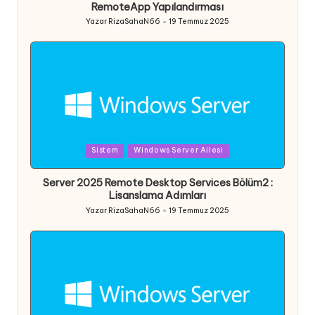
RemoteApp Yapılandırması
Yazar
RizaSahaN66
19 Temmuz 2025
Posted
by
Posted
Sistem
Windows Server Ailesi
in
Server 2025 Remote Desktop Services Bölüm2 :
Lisanslama Adımları
Yazar
RizaSahaN66
19 Temmuz 2025
Posted
by