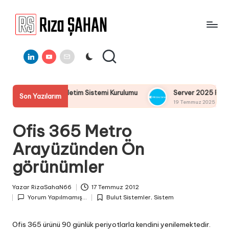
Skip
to
R
IT
content
ı
Linkedin
Youtube
E-
Bilgi
Mail
Paylaşım
z
Portalı
a
rver 2025 İşletim Sistemi Kurulumu
Server 2025 Remote Des
Son Yazılarım
Ş
19 Temmuz 2025
A
Ofis 365 Metro
H
Arayüzünden Ön
A
görünümler
N
Yazar
RizaSahaN66
17 Temmuz 2012
Posted
Yorum Yapılmamış...
Bulut Sistemler
,
Sistem
by
Posted
in
Ofis 365 ürünü 90 günlük periyotlarla kendini yenilemektedir.