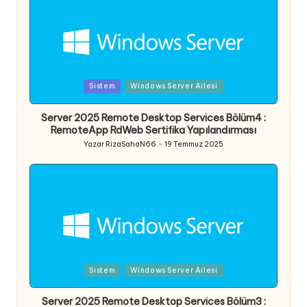
Posted
Sistem
Windows Server Ailesi
in
Server 2025 Remote Desktop Services Bölüm4 :
RemoteApp RdWeb Sertifika Yapılandırması
Yazar
RizaSahaN66
19 Temmuz 2025
Posted
by
Posted
Sistem
Windows Server Ailesi
in
Server 2025 Remote Desktop Services Bölüm3 :