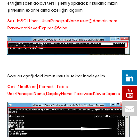
ettiğimizden dolayı tersi işlemi yaparak bir kullanıcımızın
şifresinin exprire olma özelliğini
açalım.
Set-MSOLUser -UserPrincipalName user@domain.com -
PasswordNeverExpires $false
Sonucu aşağıdaki komutumuzla tekrar inceleyelim.
Get-MsolUser | Format-Table
UserPrincipalName,DisplayName,PasswordNeverExpires