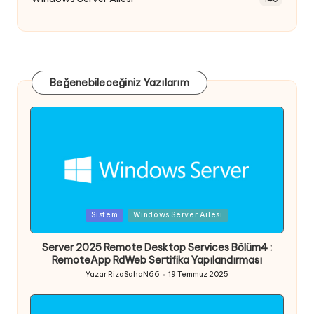
Beğenebileceğiniz Yazılarım
Posted
Sistem
Windows Server Ailesi
in
Server 2025 Remote Desktop Services Bölüm4 :
RemoteApp RdWeb Sertifika Yapılandırması
Yazar
RizaSahaN66
19 Temmuz 2025
Posted
by