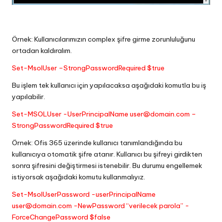
Örnek: Kullanıcılarımızın complex şifre girme zorunluluğunu
ortadan kaldıralım.
Set-MsolUser –StrongPasswordRequired $true
Bu işlem tek kullanıcı için yapılacaksa aşağıdaki komutla bu iş
yapılabilir.
Set-MSOLUser -UserPrincipalName user@domain.com –
StrongPasswordRequired $true
Örnek: Ofis 365 üzerinde kullanıcı tanımlandığında bu
kullanıcıya otomatik şifre atanır. Kullanıcı bu şifreyi girdikten
sonra şifresini değiştirmesi istenebilir. Bu durumu engellemek
istiyorsak aşağıdaki komutu kullanmalıyız.
Set-MsolUserPassword -userPrincipalName
user@domain.com -NewPassword “verilecek parola” -
ForceChangePassword $false