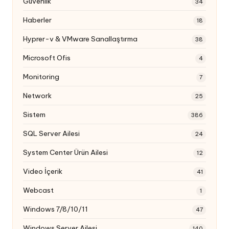
Güvenlik
34
Haberler
18
Hyprer-v & VMware Sanallaştırma
38
Microsoft Ofis
4
Monitoring
7
Network
25
Sistem
386
SQL Server Ailesi
24
System Center Ürün Ailesi
12
Video İçerik
41
Webcast
1
Windows 7/8/10/11
47
Windows Server Ailesi
140