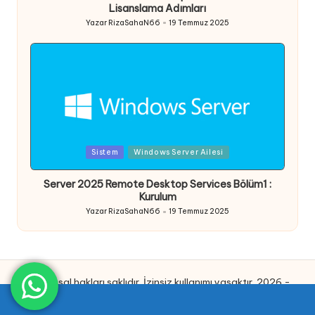
Lisanslama Adımları
Yazar
RizaSahaN66
19 Temmuz 2025
Posted
by
Posted
Sistem
Windows Server Ailesi
in
Server 2025 Remote Desktop Services Bölüm1 :
Kurulum
Yazar
RizaSahaN66
19 Temmuz 2025
Posted
by
Tüm yasal hakları saklıdır. İzinsiz kullanımı yasaktır. 2026 -
®Rıza ŞAHAN.
Bloglo WordPress Theme