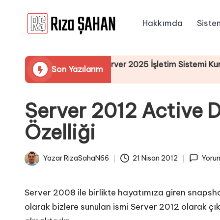
Hakkımda
Siste
Skip
R
to
IT
content
ı
Bilgi
inden Windows Server 2025 İşletim Sistemi Kurulumu
Son Yazılarım
Paylaşım
z
Portalı
a
Server 2012 Active 
Ş
Özelliği
A
H
Yazar
RizaSahaN66
21 Nisan 2012
Yorum
Posted
A
by
N
Server 2008 ile birlikte hayatımıza giren snapsho
olarak bizlere sunulan ismi Server 2012 olarak çı