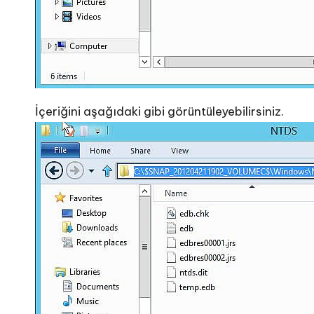
İçeriğini aşağıdaki gibi görüntüleyebilirsiniz.