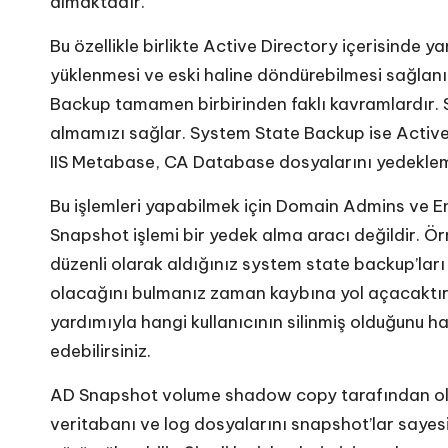
almaktadır.
Bu özellikle birlikte Active Directory içerisinde ya
yüklenmesi ve eski haline döndürebilmesi sağlanı
Backup tamamen birbirinden faklı kavramlardır. S
almamızı sağlar. System State Backup ise Active D
IIS Metabase, CA Database dosyalarını yedeklem
Bu işlemleri yapabilmek için Domain Admins ve E
Snapshot işlemi bir yedek alma aracı değildir. Örneğ
düzenli olarak aldığınız system state backup’ları
olacağını bulmanız zaman kaybına yol açacaktır
yardımıyla hangi kullanıcının silinmiş olduğunu han
edebilirsiniz.
AD Snapshot volume shadow copy tarafından oluş
veritabanı ve log dosyalarını snapshot’lar saye