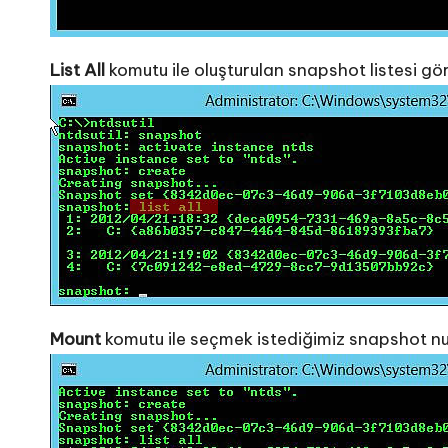
List All
komutu ile oluşturulan snapshot listesi gör
Mount
komutu ile seçmek istediğimiz snapshot n