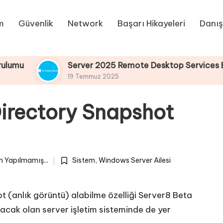
m
Güvenlik
Network
Başarı Hikayeleri
Danış
Server 2025 Remote Desktop Services Bölüm4 : R
19 Temmuz 2025
Directory Snapshot
 Yapılmamış...
Sistem
,
Windows Server Ailesi
Posted
in
t (anlık görüntü) alabilme özelliği Server8 Beta
kacak olan server işletim sisteminde de yer