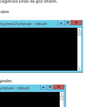
cağımıza sırası ile göz atalım.
alım.
irelim.