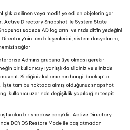
nlışlıkla silinen veya modifiye edilen objelerin geri
r. Active Directory Snapshot ile System State
napshot sadece AD loglarını ve ntds.dit’in yedeğini
irectory’nin tüm bileşenlerini, sistem dosyalarını,
emizi sağlar.
nterprise Admins grubuna üye olması gerekir.
in bir kullanıcıyı yanlışlıkla sildiniz ve elinizde
 mevcut. Sildiğiniz kullanıcının hangi backup’ta
. İşte tam bu noktada almış olduğunuz snapshot
gi kullanıcı üzerinde değişiklik yapıldığını tespit
turulan bir shadow copy’dir. Active Directory
sinde DC’ı DS Restore Mode ile başlatmadan