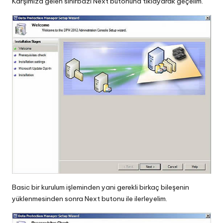
Karşımıza gelen sihirbazı Next butonuna tıklayarak geçelim.
Basic bir kurulum işleminden yani gerekli birkaç bileşenin
yüklenmesinden sonra Next butonu ile ilerleyelim.