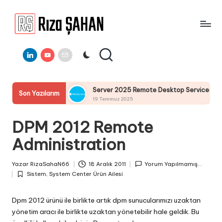
Skip
to
R
IT
content
ı
Linkedin
Youtube
E-
Bilgi
Mail
Paylaşım
z
Portalı
a
rulumu
Server 2025 Remote Desktop Services Bölüm4 : Remot
Son Yazılarım
Ş
19 Temmuz 2025
A
DPM 2012 Remote
H
Administration
A
N
Yazar
RizaSahaN66
18 Aralık 2011
Yorum Yapılmamış...
Posted
Sistem
,
System Center Ürün Ailesi
by
Posted
in
Dpm 2012 ürünü ile birlikte artık dpm sunucularımızı uzaktan
yönetim aracı ile birlikte uzaktan yönetebilir hale geldik. Bu