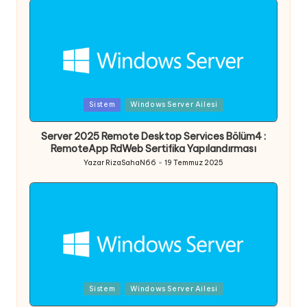
Posted
Sistem
Windows Server Ailesi
in
Server 2025 Remote Desktop Services Bölüm4 :
RemoteApp RdWeb Sertifika Yapılandırması
Yazar
RizaSahaN66
19 Temmuz 2025
Posted
by
Posted
Sistem
Windows Server Ailesi
in