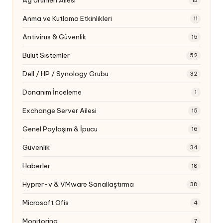
Ağ Ürünleri Ailesi
13
Anma ve Kutlama Etkinlikleri
11
Antivirus & Güvenlik
15
Bulut Sistemler
52
Dell / HP / Synology Grubu
32
Donanım İnceleme
1
Exchange Server Ailesi
15
Genel Paylaşım & İpucu
16
Güvenlik
34
Haberler
18
Hyprer-v & VMware Sanallaştırma
38
Microsoft Ofis
4
Monitoring
7