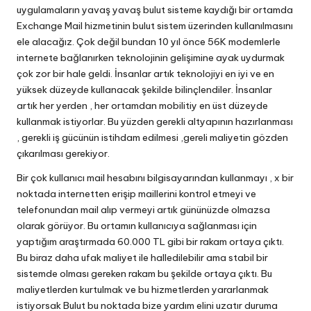
uygulamaların yavaş yavaş bulut sisteme kaydığı bir ortamda
Exchange Mail hizmetinin bulut sistem üzerinden kullanılmasını
ele alacağız. Çok değil bundan 10 yıl önce 56K modemlerle
internete bağlanırken teknolojinin gelişimine ayak uydurmak
çok zor bir hale geldi. İnsanlar artık teknolojiyi en iyi ve en
yüksek düzeyde kullanacak şekilde bilinçlendiler. İnsanlar
artık her yerden , her ortamdan mobilitiy en üst düzeyde
kullanmak istiyorlar. Bu yüzden gerekli altyapının hazırlanması
, gerekli iş gücünün istihdam edilmesi ,gereli maliyetin gözden
çıkarılması gerekiyor.
Bir çok kullanıcı mail hesabını bilgisayarından kullanmayı , x bir
noktada internetten erişip maillerini kontrol etmeyi ve
telefonundan mail alıp vermeyi artık gününüzde olmazsa
olarak görüyor. Bu ortamın kullanıcıya sağlanması için
yaptığım araştırmada 60.000 TL gibi bir rakam ortaya çıktı.
Bu biraz daha ufak maliyet ile halledilebilir ama stabil bir
sistemde olması gereken rakam bu şekilde ortaya çıktı. Bu
maliyetlerden kurtulmak ve bu hizmetlerden yararlanmak
istiyorsak Bulut bu noktada bize yardım elini uzatır duruma