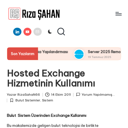
Skip
to
R
IT
content
ı
Linkedin
Youtube
E-
Bilgi
Mail
Paylaşım
z
Portalı
a
fika Yapılandırması
Server 2025 Remote Desktop Services Bö
Son Yazılarım
Ş
19 Temmuz 2025
A
Hosted Exchange
H
Hizmetinin Kullanımı
A
N
Yazar
RizaSahaN66
14 Ekim 2011
Yorum Yapılmamış...
Posted
Bulut Sistemler
,
Sistem
by
Posted
in
Bulut Sistem Üzerinden Exchange Kullanımı
Bu makalemizde gelişen bulut teknolojisi ile birlikte