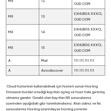
MX
12
OUD.COM
EXHUB04.XXXCL
MX
13
OUD.COM
EXHUB05.XXXCL
MX
14
OUD.COM
EXHUB06.XXXCL
MX
15
OUD.COM
A
Mail
111.111.111.111
A
Autodiscover
111.111.111.111
Cloud hizmetinin kullanabilmek için hizmeti sunan Hosting
firmasının bizden istediği kayıtları açmış ve hazır hale getirmiş
olmamız gerekir. Gerekli olan kayıtları NS sunucularınız
üzerinden aşağıdaki gibi tanımlamalısınız. Alan adınız ve Ns
sunucularınız Hosting üzerindeyse hosting yönetim