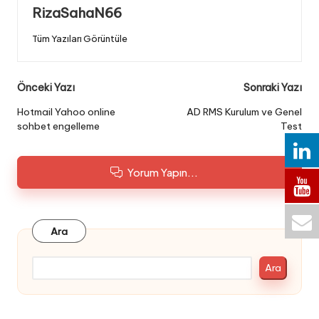
RizaSahaN66
Tüm Yazıları Görüntüle
Post
Önceki Yazı
Sonraki Yazı
navigation
Hotmail Yahoo online
AD RMS Kurulum ve Genel
sohbet engelleme
Test
Yorum Yapın...
Ara
Ara