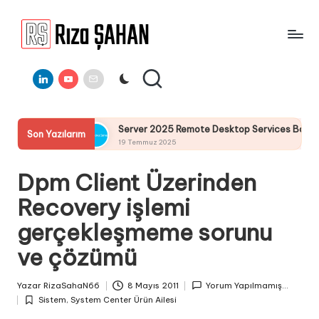
Skip
to
R
IT
content
ı
Linkedin
Youtube
E-
Bilgi
Mail
Paylaşım
z
Portalı
a
ulumu
Server 2025 Remote Desktop Services Bölüm4 : Remote
Son Yazılarım
Ş
19 Temmuz 2025
A
Dpm Client Üzerinden
H
Recovery işlemi
A
gerçekleşmeme sorunu
N
ve çözümü
Yazar
RizaSahaN66
8 Mayıs 2011
Yorum Yapılmamış...
Posted
Sistem
,
System Center Ürün Ailesi
by
Posted