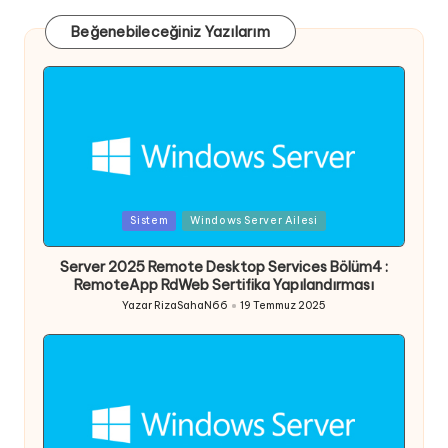
Beğenebileceğiniz Yazılarım
Posted
Sistem
Windows Server Ailesi
in
Server 2025 Remote Desktop Services Bölüm4 :
RemoteApp RdWeb Sertifika Yapılandırması
Yazar
RizaSahaN66
19 Temmuz 2025
Posted
by