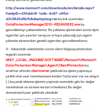
http://www.microsoft.com/downloads/en/details.aspx?
FamilyID=d3fabb18-1adb-4c87-a95d-
d3c3826d5bfb&displaylang=en
bu link üzerinden
DataProtectionManager2010-KB2465832.exe
bu
güncellemeyi yüklemelisiniz. Bu yükleme işleminden sonra dpm
agentler için yeni bir versiyon ortaya çıkacağı için agent
yükmele ekranından gerekli agentleri güncellemelisiniz.
3- Yukarıdaki adımlardan sonra client bilgisayarlarından
regedit üzerinde
HKEY_LOCAL_MACHINE\SOFTWARE\Microsoft\Microsoft
Data Protection Manager\Agent\ClientProtection
bu
anahtar altında
clientowner
şeklinde bu işlemi yapmaya
yetkili olan user tanımlamasını birden fazla user var ise araya
(,) koyarak ekleme işlemini yapmalı,resimdeki gibi bir değer
tanımlamalı ve sistemi restart etmelisiniz.Bu değer
domainismi\user şeklinde olmalıdır.