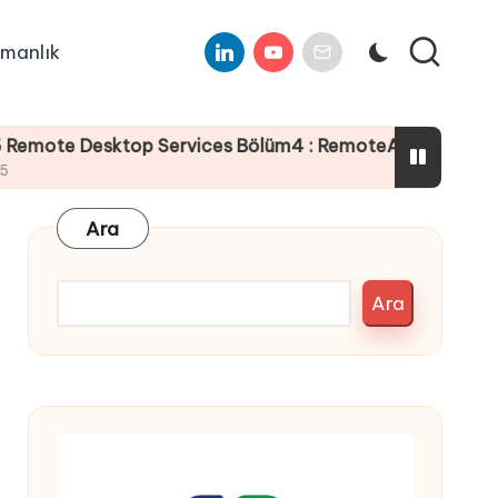
Linkedin
Youtube
E-
manlık
Mail
esktop Services Bölüm4 : RemoteApp RdWeb Sertifika Ya
Ara
Ara