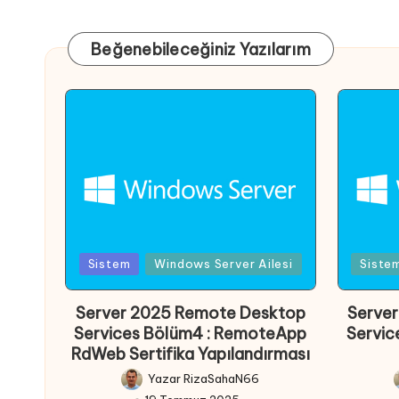
Beğenebileceğiniz Yazılarım
Posted
Posted
Sistem
Windows Server Ailesi
Siste
in
in
Server 2025 Remote Desktop
Serve
Services Bölüm4 : RemoteApp
Servic
RdWeb Sertifika Yapılandırması
Yazar
RizaSahaN66
Posted