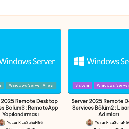
Posted
m
Windows Server Ailesi
Sistem
Windows Server 
in
r 2025 Remote Desktop
Server 2025 Remote D
es Bölüm3 : RemoteApp
Services Bölüm2 : Lis
Yapılandırması
Adımları
Yazar
RizaSahaN66
Yazar
RizaSahaN6
Posted
Posted