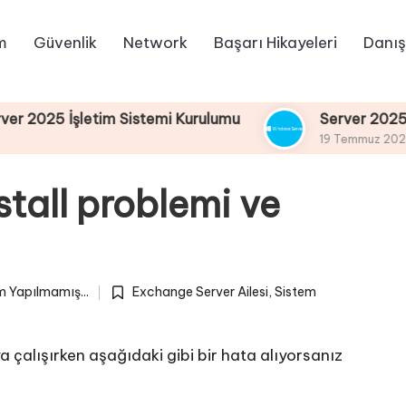
m
Güvenlik
Network
Başarı Hikayeleri
Danış
şletim Sistemi Kurulumu
Server 2025 Remote D
19 Temmuz 2025
tall problemi ve
 Yapılmamış...
Exchange Server Ailesi
,
Sistem
Posted
in
alışırken aşağıdaki gibi bir hata alıyorsanız