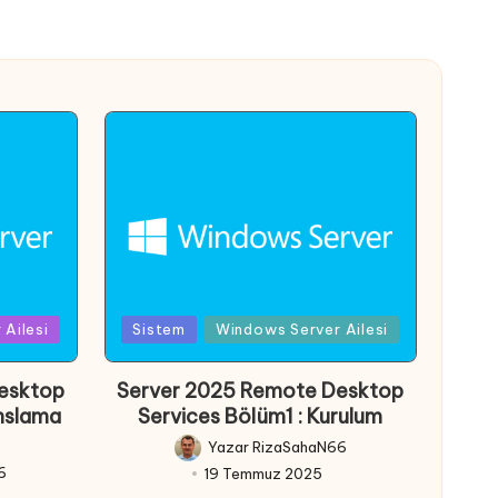
Posted
Ailesi
Sistem
Windows Server Ailesi
in
esktop
Server 2025 Remote Desktop
anslama
Services Bölüm1 : Kurulum
Yazar
RizaSahaN66
Posted
6
19 Temmuz 2025
by