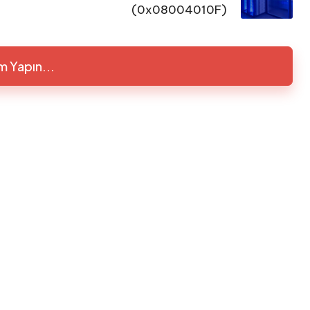
(0x08004010F)
m Yapın...