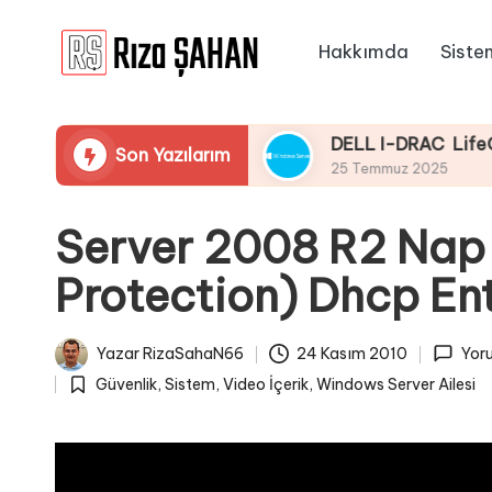
Hakkımda
Siste
Skip
R
to
IT
content
ı
Bilgi
araması Yapmaması
DELL I-DRAC LifeCycle Üze
Son Yazılarım
Paylaşım
z
25 Temmuz 2025
Portalı
a
Server 2008 R2 Nap
Ş
Protection) Dhcp En
A
H
Yazar
RizaSahaN66
24 Kasım 2010
Yoru
Posted
A
Güvenlik
,
Sistem
,
Video İçerik
,
Windows Server Ailesi
by
Posted
N
in