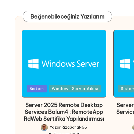
Beğenebileceğiniz Yazılarım
Posted
Posted
Sistem
Windows Server Ailesi
Siste
in
in
Server 2025 Remote Desktop
Serve
Services Bölüm4 : RemoteApp
Servic
RdWeb Sertifika Yapılandırması
Yazar
RizaSahaN66
Posted