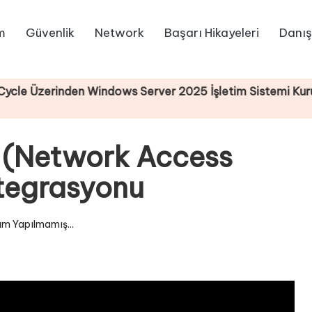
m
Güvenlik
Network
Başarı Hikayeleri
Danış
rinden Windows Server 2025 İşletim Sistemi Kurulumu
 (Network Access
tegrasyonu
m Yapılmamış...