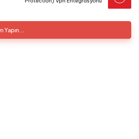
Protection) Vpn Entegrasyonu
m Yapın...