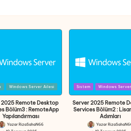
Posted
m
Windows Server Ailesi
Sistem
Windows Server 
in
r 2025 Remote Desktop
Server 2025 Remote D
es Bölüm3 : RemoteApp
Services Bölüm2 : Lis
Yapılandırması
Adımları
Yazar
RizaSahaN66
Yazar
RizaSahaN6
Posted
Posted