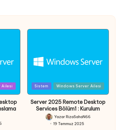
Posted
Ailesi
Sistem
Windows Server Ailesi
in
esktop
Server 2025 Remote Desktop
anslama
Services Bölüm1 : Kurulum
Yazar
RizaSahaN66
Posted
6
19 Temmuz 2025
by