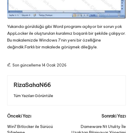
Yukarıda görüldüğü gibi Word programı açılıyor bir sorun yok
AppLocker ile oluşturulan kuralımız başarılı bir şekilde çalışıyor.
Bu makalemizde Windows 7’nin yeni bir özelliğine
değindik.Farklı bir makalede görüşmek dileğiyle.
Son güncelleme 14 Ocak 2026
RizaSahaN66
Tüm Yazıları Görüntüle
Post
Önceki Yazı
Sonraki Yazı
navigation
Win7 Bitlocker ile Sürücü
Dameware Nt Utulity İle
Şifreleme
Uzaktan Bilgisayar Yönetimi