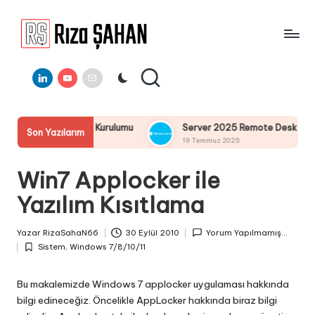
Skip
to
R
IT
content
ı
Linkedin
Youtube
E-
Bilgi
Mail
Paylaşım
z
Portalı
a
stemi Kurulumu
Server 2025 Remote Desktop Services Bölüm4 
Son Yazılarım
Ş
19 Temmuz 2025
A
Win7 Applocker ile
H
Yazılım Kısıtlama
A
N
Yazar
RizaSahaN66
30 Eylül 2010
Yorum Yapılmamış...
Posted
Sistem
,
Windows 7/8/10/11
by
Posted
in
Bu makalemizde Windows 7 applocker uygulaması hakkında
bilgi edineceğiz. Öncelikle AppLocker hakkında biraz bilgi