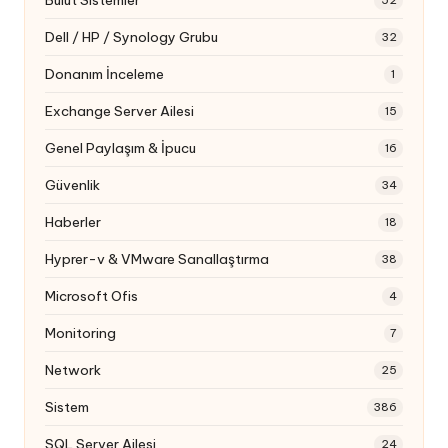
52
Dell / HP / Synology Grubu
32
Donanım İnceleme
1
Exchange Server Ailesi
15
Genel Paylaşım & İpucu
16
Güvenlik
34
Haberler
18
Hyprer-v & VMware Sanallaştırma
38
Microsoft Ofis
4
Monitoring
7
Network
25
Sistem
386
SQL Server Ailesi
24