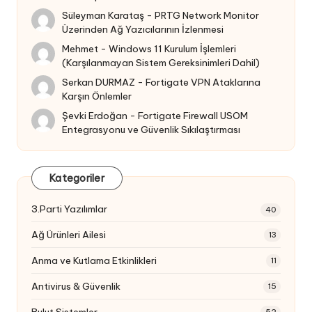
Süleyman Karataş
-
PRTG Network Monitor
Üzerinden Ağ Yazıcılarının İzlenmesi
Mehmet
-
Windows 11 Kurulum İşlemleri
(Karşılanmayan Sistem Gereksinimleri Dahil)
Serkan DURMAZ
-
Fortigate VPN Ataklarına
Karşın Önlemler
Şevki Erdoğan
-
Fortigate Firewall USOM
Entegrasyonu ve Güvenlik Sıkılaştırması
Kategoriler
3.Parti Yazılımlar
40
Ağ Ürünleri Ailesi
13
Anma ve Kutlama Etkinlikleri
11
Antivirus & Güvenlik
15
Bulut Sistemler