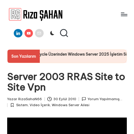
Skip
to
R
IT
content
ı
Linkedin
Youtube
E-
Bilgi
Mail
Paylaşım
z
Portalı
a
I-DRAC LifeCycle Üzerinden Windows Server 2025 İşletim Sistemi Kuru
Son Yazılarım
Ş
mmuz 2025
A
Server 2003 RRAS Site to
H
Site Vpn
A
N
Yazar
RizaSahaN66
30 Eylül 2010
Yorum Yapılmamış...
Posted
Sistem
,
Video İçerik
,
Windows Server Ailesi
by
Posted
in