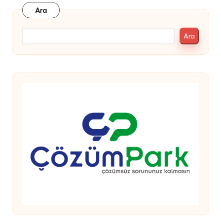
Ara
Ara