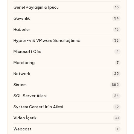
Genel Paylaşım & İpucu
16
Güvenlik
34
Haberler
18
Hyprer-v & VMware Sanallaştırma
38
Microsoft Ofis
4
Monitoring
7
Network
25
Sistem
386
SQL Server Ailesi
24
System Center Ürün Ailesi
12
Video İçerik
41
Webcast
1