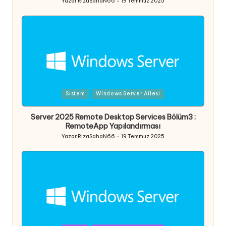
Yazar
RizaSahaN66
19 Temmuz 2025
Posted
by
Posted
Sistem
Windows Server Ailesi
in
Server 2025 Remote Desktop Services Bölüm3 :
RemoteApp Yapılandırması
Yazar
RizaSahaN66
19 Temmuz 2025
Posted
by