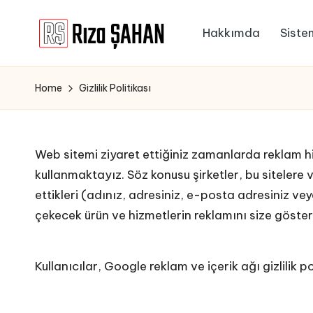
Hakkımda
Siste
Skip
R
to
IT
content
ı
Bilgi
Home
Gizlilik Politikası
Paylaşım
z
Portalı
a
Web sitemi ziyaret ettiğiniz zamanlarda reklam hi
Ş
kullanmaktayız. Söz konusu şirketler, bu sitelere 
A
ettikleri (adınız, adresiniz, e-posta adresiniz veya
H
çekecek ürün ve hizmetlerin reklamını size gösterm
A
Kullanıcılar,
Google reklam ve içerik ağı gizlilik po
N