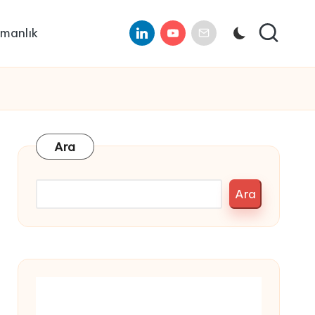
Linkedin
Youtube
E-
manlık
Mail
Ara
Ara